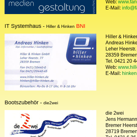
Web:
www.fan
E-Mail:
info@f
IT Systemhaus -
BNI
Hiller & Hinken
Hiller & Hink
Andreas Hink
Leher Heerstr.
28359 Breme
Tel. 0421 20 4
Web:
www.hill
E-Mail:
hinken
Bootszubehör -
die2wei
die 2wei
Jens Herman
Bremer Heerst
28719 Breme