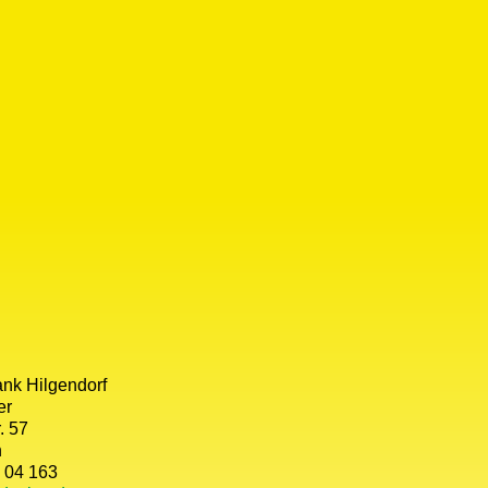
ank Hilgendorf
er
. 57
n
 04 163