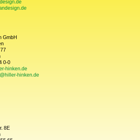
design.de
andesign.de
en GmbH
en
 77
n
4 0-0
er-hinken.de
@hiller-hinken.de
n
r. 8E
n