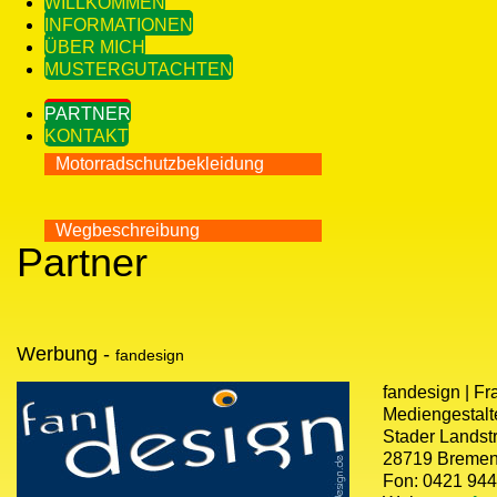
WILLKOMMEN
INFORMATIONEN
ÜBER MICH
MUSTERGUTACHTEN
PARTNER
KONTAKT
Motorradschutzbekleidung
Wegbeschreibung
Partner
Werbung -
fandesign
fandesign | Fr
Mediengestalt
Stader Landstr
28719 Breme
Fon: 0421 944